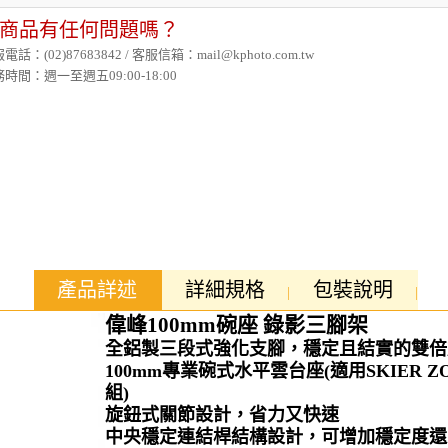
商品有任何問題嗎？
電話：(02)87683842 / 客服信箱：mail@kphoto.com.tw
時間：週一至週五09:00-18:00
產品詳述
詳細規格
包裝說明
偉峰100mm碗座 錄影三腳架
全鋁製三段式強化支腳，穩定且結實的雙倍
100mm專業碗式水平雲台座(適用SKIER ZO
組)
旋鈕式關節設計，省力又快速
中央穩定連結桿結構設計，可增加穩定度還