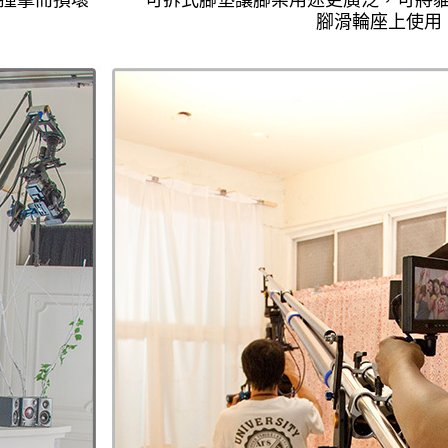
撞擊而損壞
可拆式腳墊讓腳架用途更廣泛，可將
腳滑輪座上使用