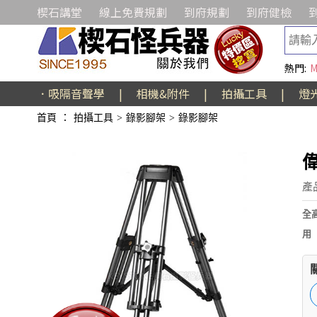
楔石講堂
線上免費規劃
到府規劃
到府健檢
熱門:
M
．吸隔音聲學
|
相機&附件
|
拍攝工具
|
燈
首頁
：
拍攝工具
>
錄影腳架
>
錄影腳架
偉
產
全高
用