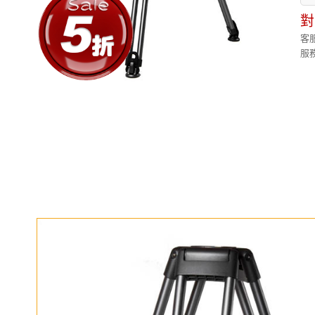
對
客服
服務