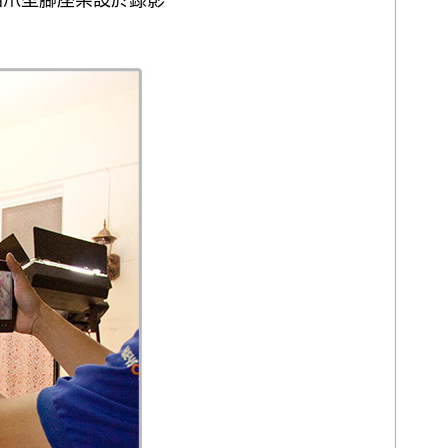
貓爪型腳座架設於錄影