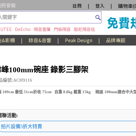
到府安裝
購物車(
註冊
|
登入
|
UTEE
DeEcho
隔音窗簾
門板隔音
阻尼隔音毯
光&影棚
|
錄音&音響
|
Peak Design
|
品牌專館
峰100mm碗座 錄影三腳架
品編號:ACH9116
 109cm 最低 51cm折收 75cm 自重 8.8kg 載重 15kg 碗座 100mm適合
關聯活動:
拍片設備5折大特賣