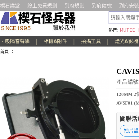
楔石講堂
線上免費規劃
到府規劃
到府健檢
到府安裝
熱門:
MUTEE
．吸隔音聲學
|
相機&附件
|
拍攝工具
|
燈光&影棚
首頁
：
CAVI
產品編號:
120MM 
AVSF01 (
關聯活
拍片設