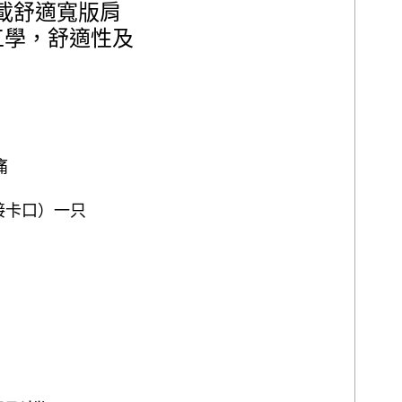
配載舒適寬版肩
工學，舒適性及
痛
接卡口）一只