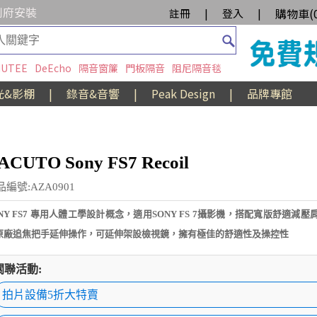
到府安裝
購物車(
註冊
|
登入
|
UTEE
DeEcho
隔音窗簾
門板隔音
阻尼隔音毯
光&影棚
|
錄音&音響
|
Peak Design
|
品牌專館
ACUTO Sony FS7 Recoil
品編號:AZA0901
ONY FS7 專用人體工學設計概念，適用SONY FS 7攝影機，搭配寬版舒適減
原廠追焦把手延伸操作，可延伸架設檢視鏡，擁有極佳的舒適性及操控性
關聯活動:
拍片設備5折大特賣