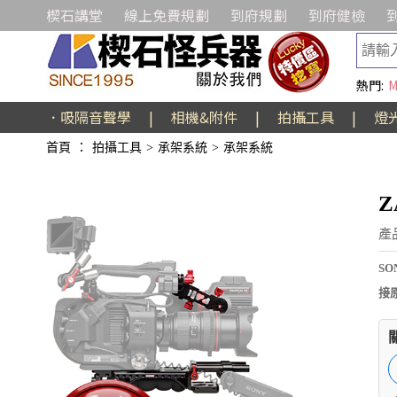
楔石講堂
線上免費規劃
到府規劃
到府健檢
熱門:
M
．吸隔音聲學
|
相機&附件
|
拍攝工具
|
燈
首頁
：
拍攝工具
>
承架系統
>
承架系統
Z
產
S
接