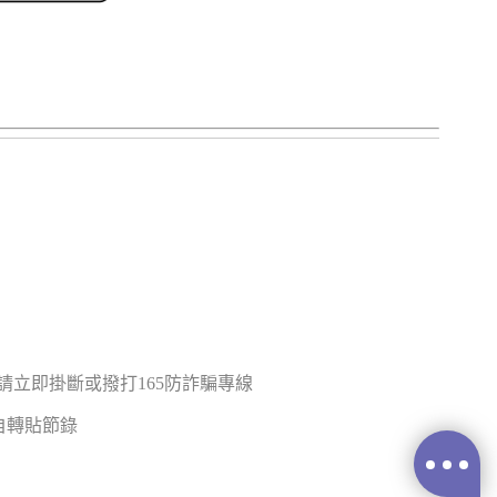
立即掛斷或撥打165防詐騙專線
禁止擅自轉貼節錄