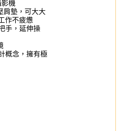
7攝影機
壓肩墊，
可大大
工作不疲憊
把手，延伸操
鏡
 計概念，擁有極