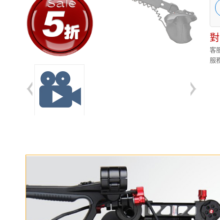
對
客服
服務