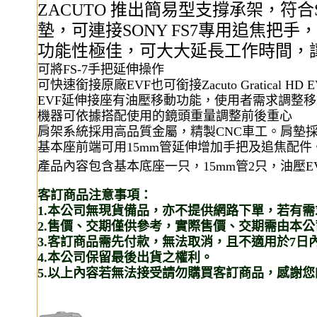
ZACUTO 推出簡易型支撐承架，符
墊，可連接SONY FS7專用追焦把
功能性極佳，可大大延長工作時間，
可將FS-7手把延伸操作
可快速銜接原廠EVF也可銜接Zacuto Gratical H
EVF延伸接座有油壓移動功能，使用者需求調整
機器可依據搭配使用的鏡頭重量調整前後重心
肩架系統採用高品質金屬，精製CNC車工。肩墊
基本座前端可用15mm管延伸增加手把及追焦配件
產品內容包含基本底座一只，15mm管2只，油壓E
客訂商品注意事項：
1.本公司無現貨備品，亦不提供網路下單，若有
2.售價、交期僅供參考，實際售價、交期需由本
3.客訂商品需先付款，無法取消，且不適用於7日
4.本公司保留最後出貨之權利。
5.以上內容若無法接受請勿購買客訂商品，感謝