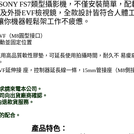
合SONY FS7類型攝影機，不僅安裝簡單，
手，及外掛EVF檢視鏡，全款設計皆符合人體
讓你機器輕鬆架工作不疲憊。
D EVF（M8圓型接口）
移動並固定位置
採用高品質軟性膠墊，可延長使用拍攝時間，耐久不 易痠
。
VF延伸接 座，控制器延長線一條，15mm管接座（M8側
需求請來電本公司。
公司向出貨廠商確認。
內退款貨服務。
您的配合。
產品特色：