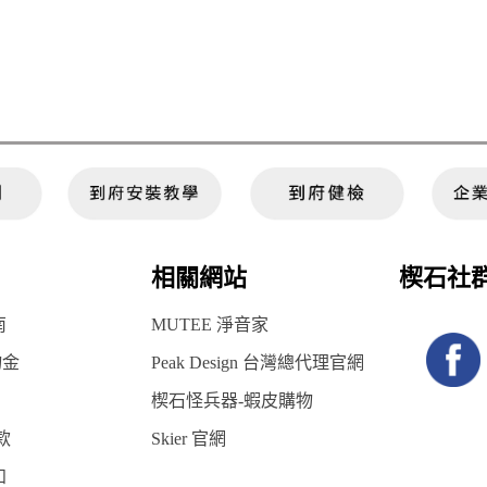
相關網站
楔石社
南
MUTEE 淨音家
物金
Peak Design 台灣總代理官網
楔石怪兵器-蝦皮購物
款
Skier 官網
知