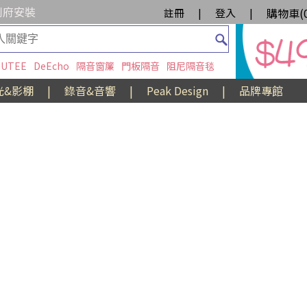
到府安裝
購物車(
註冊
|
登入
|
UTEE
DeEcho
隔音窗簾
門板隔音
阻尼隔音毯
光&影棚
|
錄音&音響
|
Peak Design
|
品牌專館