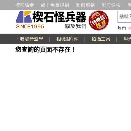
楔石講堂
線上免費規劃
到府規劃
到府健檢
熱門:
M
．吸隔音聲學
|
相機&附件
|
拍攝工具
|
燈
您查詢的頁面不存在！