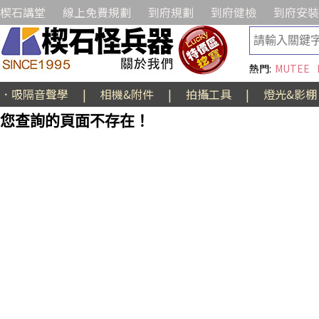
楔石講堂
線上免費規劃
到府規劃
到府健檢
到府安裝
熱門:
MUTEE
．吸隔音聲學
|
相機&附件
|
拍攝工具
|
燈光&影棚
您查詢的頁面不存在！