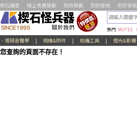
楔石講堂
線上免費規劃
到府規劃
到府健檢
到府安裝
熱門:
MUTEE
．吸隔音聲學
|
相機&附件
|
拍攝工具
|
燈光&影棚
您查詢的頁面不存在！