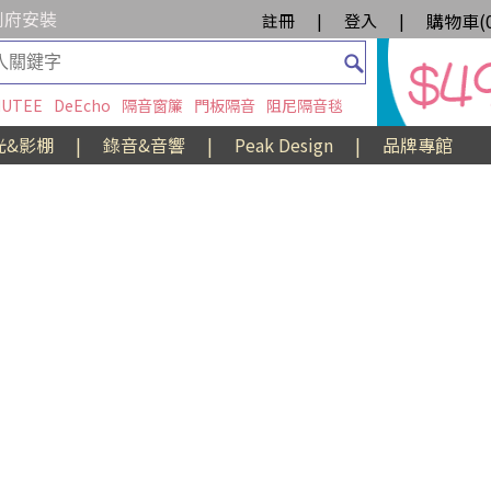
到府安裝
購物車(
註冊
|
登入
|
UTEE
DeEcho
隔音窗簾
門板隔音
阻尼隔音毯
光&影棚
|
錄音&音響
|
Peak Design
|
品牌專館