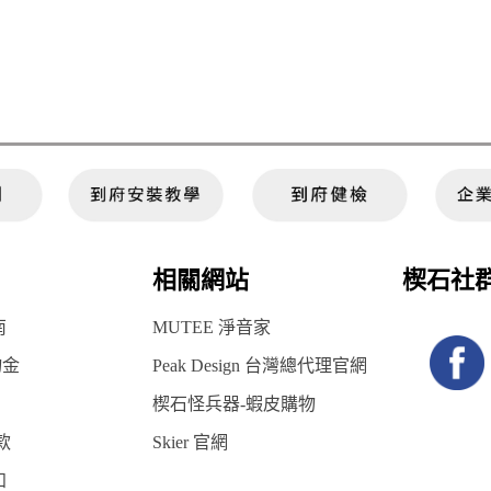
相關網站
楔石社
南
MUTEE 淨音家
物金
Peak Design 台灣總代理官網
楔石怪兵器-蝦皮購物
款
Skier 官網
知