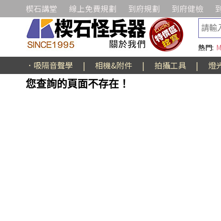
楔石講堂
線上免費規劃
到府規劃
到府健檢
熱門:
M
．吸隔音聲學
|
相機&附件
|
拍攝工具
|
燈
您查詢的頁面不存在！