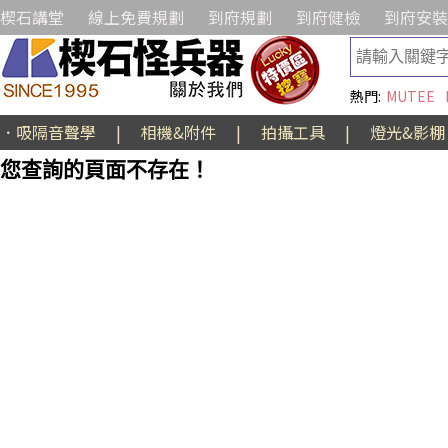
楔石講堂
線上免費規劃
到府規劃
到府健檢
到府安裝
熱門:
MUTEE
．吸隔音聲學
|
相機&附件
|
拍攝工具
|
燈光&影棚
您查詢的頁面不存在！