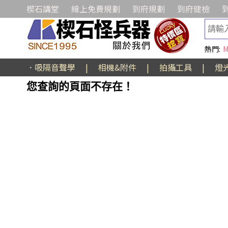
楔石講堂
線上免費規劃
到府規劃
到府健檢
熱門:
M
．吸隔音聲學
|
相機&附件
|
拍攝工具
|
燈
您查詢的頁面不存在！