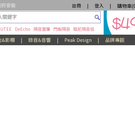
到府安裝
購物車(
註冊
|
登入
|
UTEE
DeEcho
隔音窗簾
門板隔音
阻尼隔音毯
光&影棚
|
錄音&音響
|
Peak Design
|
品牌專館