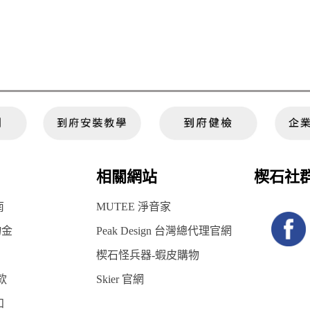
相關網站
楔石社
南
MUTEE 淨音家
物金
Peak Design 台灣總代理官網
楔石怪兵器-蝦皮購物
款
Skier 官網
知