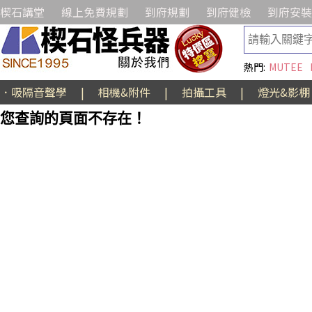
楔石講堂
線上免費規劃
到府規劃
到府健檢
到府安裝
熱門:
MUTEE
．吸隔音聲學
|
相機&附件
|
拍攝工具
|
燈光&影棚
您查詢的頁面不存在！