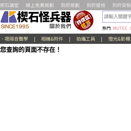
楔石講堂
線上免費規劃
到府規劃
到府健檢
到府安裝
熱門:
MUTEE
．吸隔音聲學
|
相機&附件
|
拍攝工具
|
燈光&影棚
您查詢的頁面不存在！