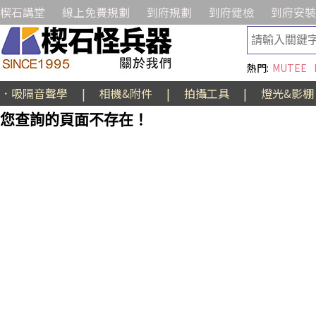
楔石講堂
線上免費規劃
到府規劃
到府健檢
到府安裝
熱門:
MUTEE
．吸隔音聲學
|
相機&附件
|
拍攝工具
|
燈光&影棚
您查詢的頁面不存在！