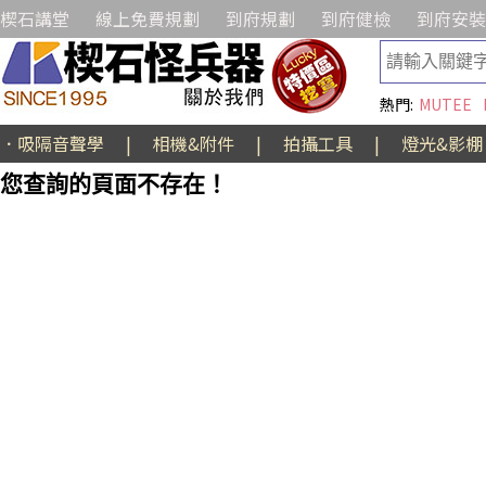
楔石講堂
線上免費規劃
到府規劃
到府健檢
到府安裝
熱門:
MUTEE
．吸隔音聲學
|
相機&附件
|
拍攝工具
|
燈光&影棚
您查詢的頁面不存在！