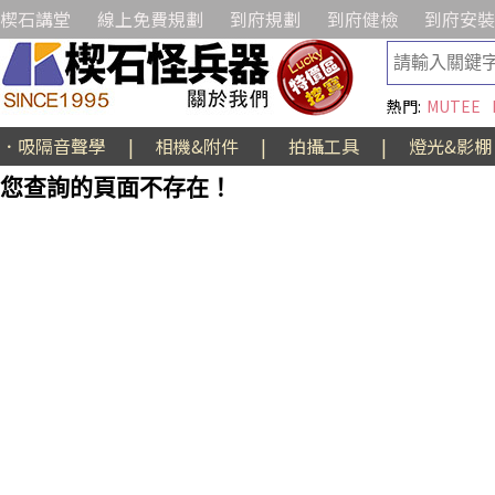
楔石講堂
線上免費規劃
到府規劃
到府健檢
到府安裝
熱門:
MUTEE
．吸隔音聲學
|
相機&附件
|
拍攝工具
|
燈光&影棚
您查詢的頁面不存在！