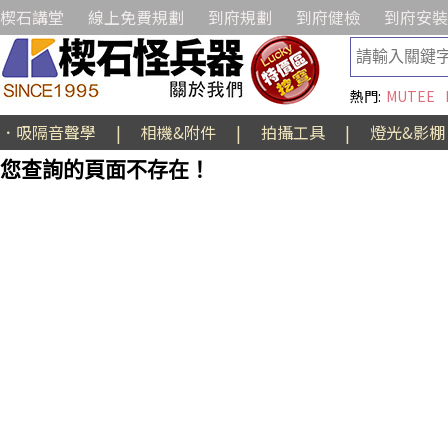
楔石講堂
線上免費規劃
到府規劃
到府健檢
到府安裝
熱門:
MUTEE
．吸隔音聲學
|
相機&附件
|
拍攝工具
|
燈光&影棚
您查詢的頁面不存在！