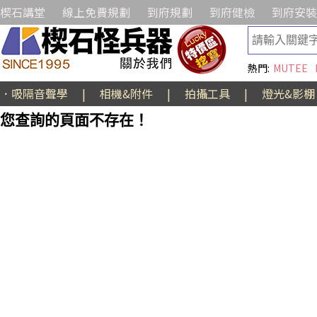
楔石講堂
線上免費規劃
到府規劃
到府健檢
到府安裝
熱門:
MUTEE
．吸隔音聲學
|
相機&附件
|
拍攝工具
|
燈光&影棚
您查詢的頁面不存在！