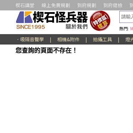
楔石講堂
線上免費規劃
到府規劃
到府健檢
熱門:
M
．吸隔音聲學
|
相機&附件
|
拍攝工具
|
燈
您查詢的頁面不存在！