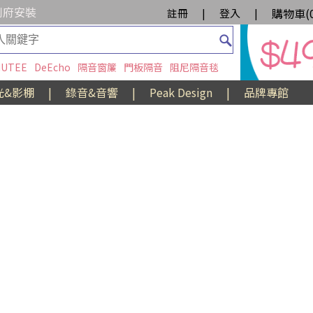
到府安裝
購物車(
註冊
|
登入
|
UTEE
DeEcho
隔音窗簾
門板隔音
阻尼隔音毯
光&影棚
|
錄音&音響
|
Peak Design
|
品牌專館