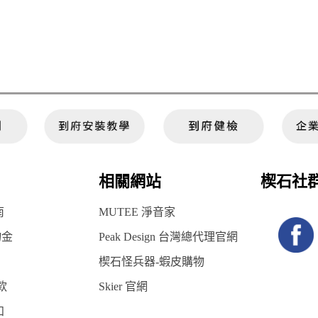
相關網站
楔石社
南
MUTEE 淨音家
物金
Peak Design 台灣總代理官網
楔石怪兵器-蝦皮購物
款
Skier 官網
知