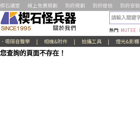
楔石講堂
線上免費規劃
到府規劃
到府健檢
到府安裝
熱門:
MUTEE
．吸隔音聲學
|
相機&附件
|
拍攝工具
|
燈光&影棚
您查詢的頁面不存在！