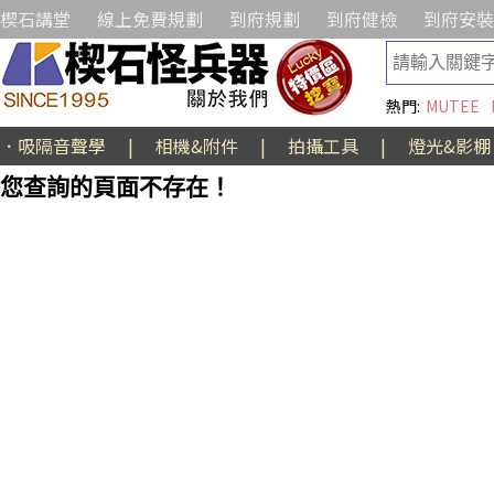
楔石講堂
線上免費規劃
到府規劃
到府健檢
到府安裝
熱門:
MUTEE
．吸隔音聲學
|
相機&附件
|
拍攝工具
|
燈光&影棚
您查詢的頁面不存在！