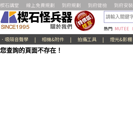
楔石講堂
線上免費規劃
到府規劃
到府健檢
到府安裝
熱門:
MUTEE
．吸隔音聲學
|
相機&附件
|
拍攝工具
|
燈光&影棚
您查詢的頁面不存在！