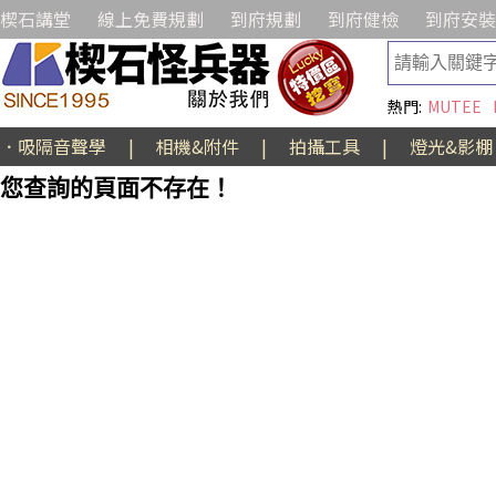
楔石講堂
線上免費規劃
到府規劃
到府健檢
到府安裝
熱門:
MUTEE
．吸隔音聲學
|
相機&附件
|
拍攝工具
|
燈光&影棚
您查詢的頁面不存在！