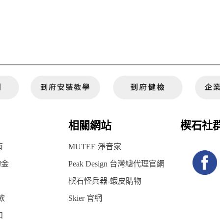
相關網站
楔石社
南
MUTEE 淨音家
物金
Peak Design 台灣總代理官網
楔石怪兵器-蝦皮購物
款
Skier 官網
知