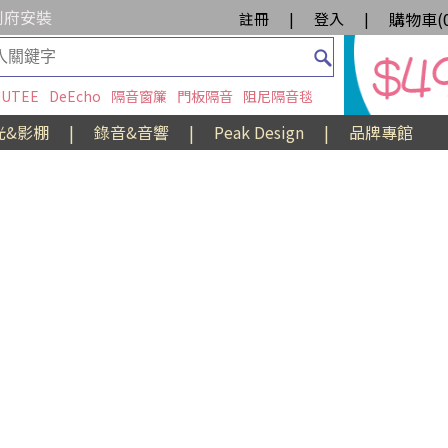
到府安裝
購物車(
註冊
|
登入
|
UTEE
DeEcho
隔音窗簾
門板隔音
阻尼隔音毯
光&影棚
|
錄音&音響
|
Peak Design
|
品牌專館