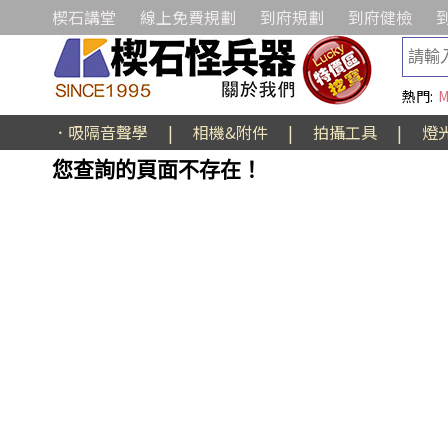
楔石講堂
線上免費規劃
到府規劃
到府健檢
熱門:
M
．吸隔音聲學
|
相機&附件
|
拍攝工具
|
燈
您查詢的頁面不存在！