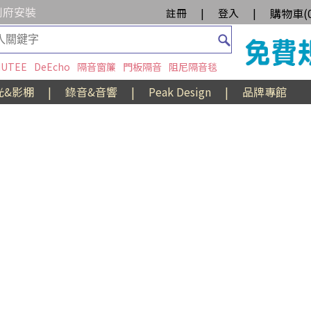
到府安裝
購物車(
註冊
|
登入
|
UTEE
DeEcho
隔音窗簾
門板隔音
阻尼隔音毯
光&影棚
|
錄音&音響
|
Peak Design
|
品牌專館