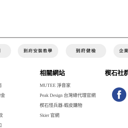
相關網站
楔石社
南
MUTEE 淨音家
物金
Peak Design 台灣總代理官網
楔石怪兵器-蝦皮購物
款
Skier 官網
知