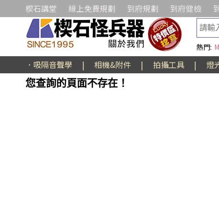
楔石講堂
線上免費規劃
到府規劃
到府健檢
熱門:
M
．吸隔音聲學
|
相機&附件
|
拍攝工具
|
燈
您查詢的頁面不存在！