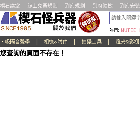
楔石講堂
線上免費規劃
到府規劃
到府健檢
到府安裝
熱門:
MUTEE
．吸隔音聲學
|
相機&附件
|
拍攝工具
|
燈光&影棚
您查詢的頁面不存在！