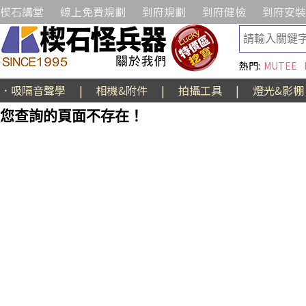
楔石講堂
線上免費規劃
到府規劃
到府健檢
到府安裝
熱門:
MUTEE
．吸隔音聲學
|
相機&附件
|
拍攝工具
|
燈光&影棚
您查詢的頁面不存在！