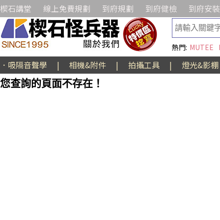
楔石講堂
線上免費規劃
到府規劃
到府健檢
到府安裝
熱門:
MUTEE
．吸隔音聲學
|
相機&附件
|
拍攝工具
|
燈光&影棚
您查詢的頁面不存在！