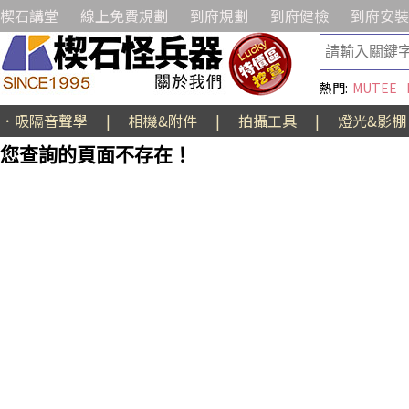
楔石講堂
線上免費規劃
到府規劃
到府健檢
到府安裝
熱門:
MUTEE
．吸隔音聲學
|
相機&附件
|
拍攝工具
|
燈光&影棚
您查詢的頁面不存在！