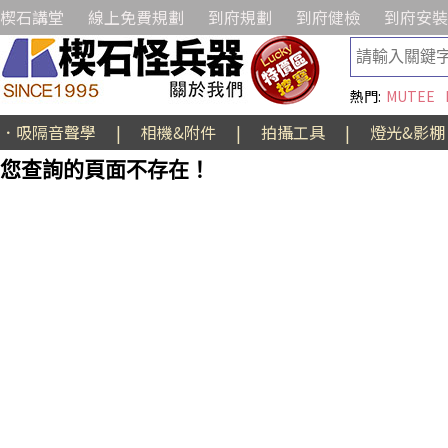
楔石講堂
線上免費規劃
到府規劃
到府健檢
到府安裝
熱門:
MUTEE
．吸隔音聲學
|
相機&附件
|
拍攝工具
|
燈光&影棚
您查詢的頁面不存在！