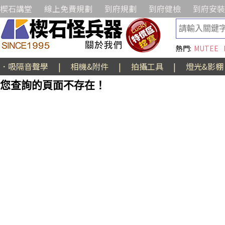
楔石講堂
線上免費規劃
到府規劃
到府健檢
到府安裝
熱門:
MUTEE
．吸隔音聲學
|
相機&附件
|
拍攝工具
|
燈光&影棚
您查詢的頁面不存在！