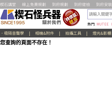
楔石講堂
線上免費規劃
到府規劃
到府健檢
到府安裝
熱門:
MUTEE
．吸隔音聲學
|
相機&附件
|
拍攝工具
|
燈光&影棚
您查詢的頁面不存在！