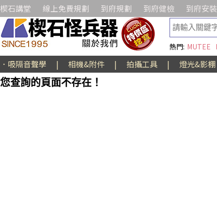
楔石講堂
線上免費規劃
到府規劃
到府健檢
到府安裝
熱門:
MUTEE
．吸隔音聲學
|
相機&附件
|
拍攝工具
|
燈光&影棚
您查詢的頁面不存在！