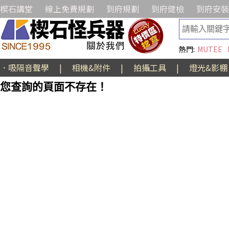
楔石講堂
線上免費規劃
到府規劃
到府健檢
到府安裝
熱門:
MUTEE
．吸隔音聲學
|
相機&附件
|
拍攝工具
|
燈光&影棚
您查詢的頁面不存在！