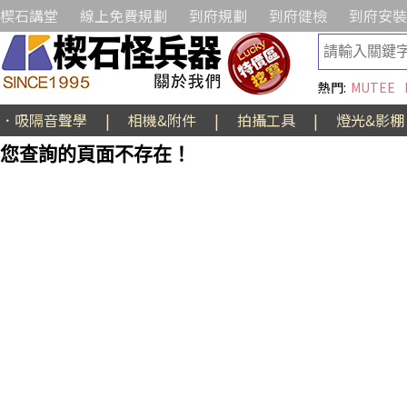
楔石講堂
線上免費規劃
到府規劃
到府健檢
到府安裝
熱門:
MUTEE
．吸隔音聲學
|
相機&附件
|
拍攝工具
|
燈光&影棚
您查詢的頁面不存在！