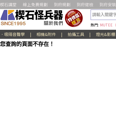
楔石講堂
線上免費規劃
到府規劃
到府健檢
到府安裝
熱門:
MUTEE
．吸隔音聲學
|
相機&附件
|
拍攝工具
|
燈光&影棚
您查詢的頁面不存在！