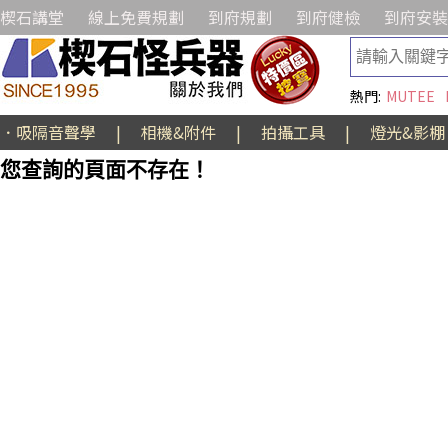
楔石講堂
線上免費規劃
到府規劃
到府健檢
到府安裝
熱門:
MUTEE
．吸隔音聲學
|
相機&附件
|
拍攝工具
|
燈光&影棚
您查詢的頁面不存在！