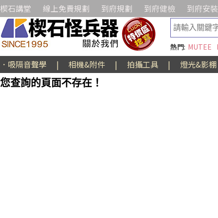
楔石講堂
線上免費規劃
到府規劃
到府健檢
到府安裝
熱門:
MUTEE
．吸隔音聲學
|
相機&附件
|
拍攝工具
|
燈光&影棚
您查詢的頁面不存在！