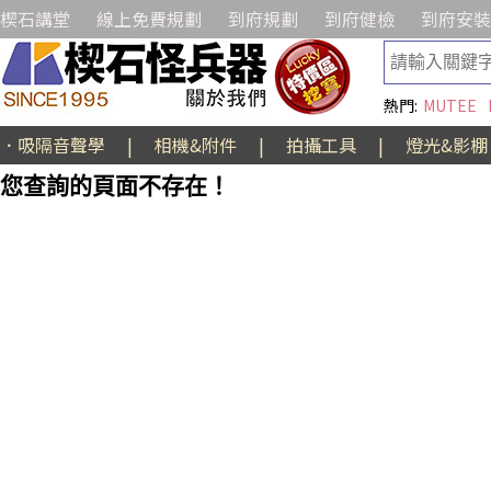
楔石講堂
線上免費規劃
到府規劃
到府健檢
到府安裝
熱門:
MUTEE
．吸隔音聲學
|
相機&附件
|
拍攝工具
|
燈光&影棚
您查詢的頁面不存在！