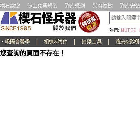
楔石講堂
線上免費規劃
到府規劃
到府健檢
到府安裝
熱門:
MUTEE
．吸隔音聲學
|
相機&附件
|
拍攝工具
|
燈光&影棚
您查詢的頁面不存在！