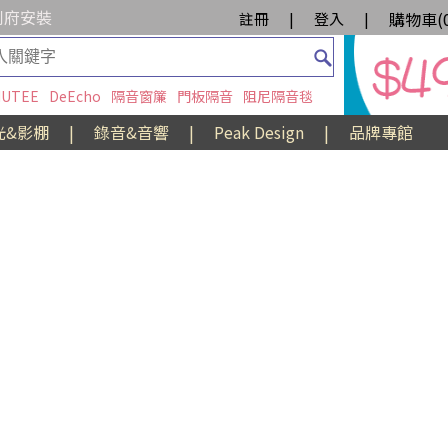
到府安裝
購物車(
註冊
|
登入
|
UTEE
DeEcho
隔音窗簾
門板隔音
阻尼隔音毯
光&影棚
|
錄音&音響
|
Peak Design
|
品牌專館