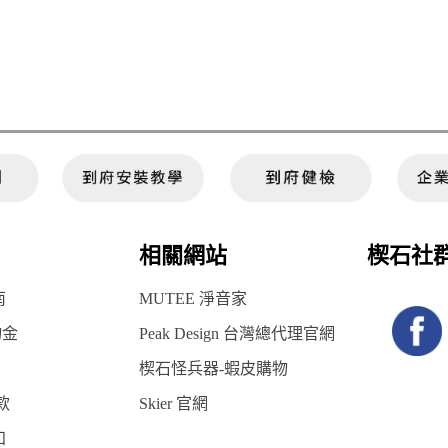
相關網站
楔石社
南
MUTEE 淨音家
物金
Peak Design 台灣總代理官網
楔石怪兵器-蝦皮購物
款
Skier 官網
知