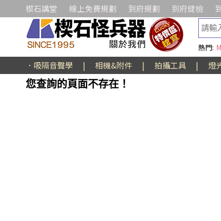
楔石講堂
線上免費規劃
到府規劃
到府健檢
熱門:
M
．吸隔音聲學
|
相機&附件
|
拍攝工具
|
燈
您查詢的頁面不存在！