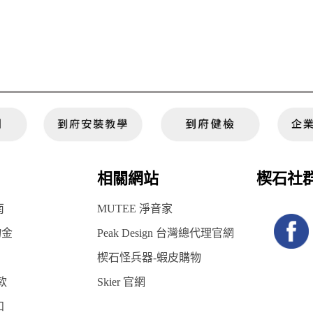
相關網站
楔石社
南
MUTEE 淨音家
物金
Peak Design 台灣總代理官網
楔石怪兵器-蝦皮購物
款
Skier 官網
知