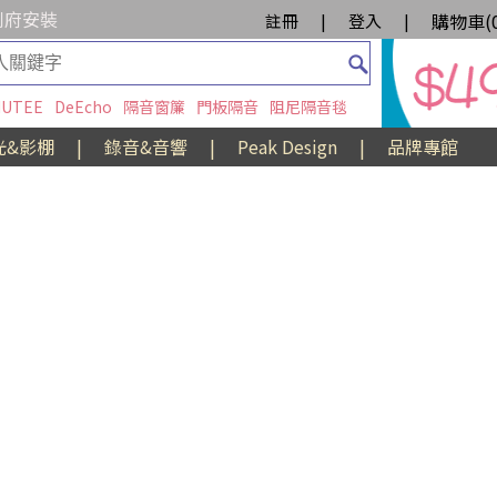
到府安裝
購物車(
註冊
|
登入
|
UTEE
DeEcho
隔音窗簾
門板隔音
阻尼隔音毯
光&影棚
|
錄音&音響
|
Peak Design
|
品牌專館