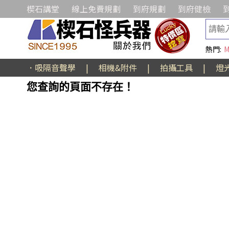
楔石講堂
線上免費規劃
到府規劃
到府健檢
熱門:
M
．吸隔音聲學
|
相機&附件
|
拍攝工具
|
燈
您查詢的頁面不存在！