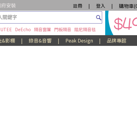
到府安裝
購物車(
註冊
|
登入
|
UTEE
DeEcho
隔音窗簾
門板隔音
阻尼隔音毯
光&影棚
|
錄音&音響
|
Peak Design
|
品牌專館