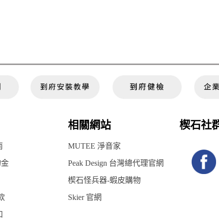
相關網站
楔石社
南
MUTEE 淨音家
物金
Peak Design 台灣總代理官網
楔石怪兵器-蝦皮購物
款
Skier 官網
知