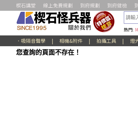
楔石講堂
線上免費規劃
到府規劃
到府健檢
熱門:
M
．吸隔音聲學
|
相機&附件
|
拍攝工具
|
燈
您查詢的頁面不存在！