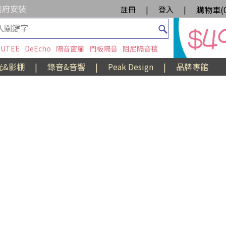
到府安裝
購物車(
註冊
|
登入
|
UTEE
DeEcho
隔音窗簾
門板隔音
阻尼隔音毯
光&影棚
|
錄音&音響
|
Peak Design
|
品牌專館