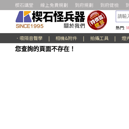
楔石講堂
線上免費規劃
到府規劃
到府健檢
熱門:
M
．吸隔音聲學
|
相機&附件
|
拍攝工具
|
燈
您查詢的頁面不存在！