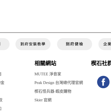
相關網站
楔石社
南
MUTEE 淨音家
物金
Peak Design 台灣總代理官網
楔石怪兵器-蝦皮購物
款
Skier 官網
知