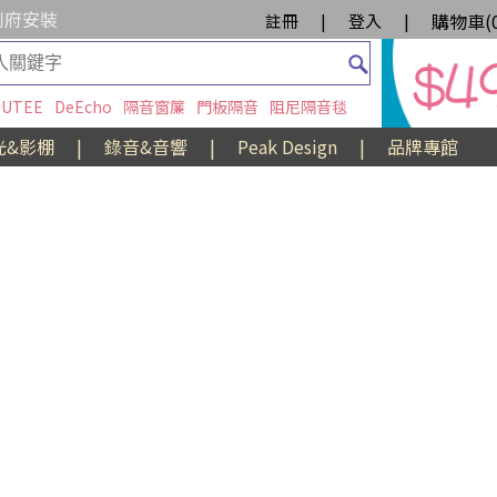
到府安裝
購物車(
註冊
|
登入
|
UTEE
DeEcho
隔音窗簾
門板隔音
阻尼隔音毯
光&影棚
|
錄音&音響
|
Peak Design
|
品牌專館