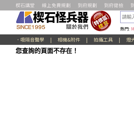
楔石講堂
線上免費規劃
到府規劃
到府健檢
熱門:
M
．吸隔音聲學
|
相機&附件
|
拍攝工具
|
燈
您查詢的頁面不存在！