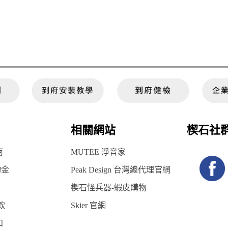
相關網站
楔石社
南
MUTEE 淨音家
物金
Peak Design 台灣總代理官網
楔石怪兵器-蝦皮購物
款
Skier 官網
知