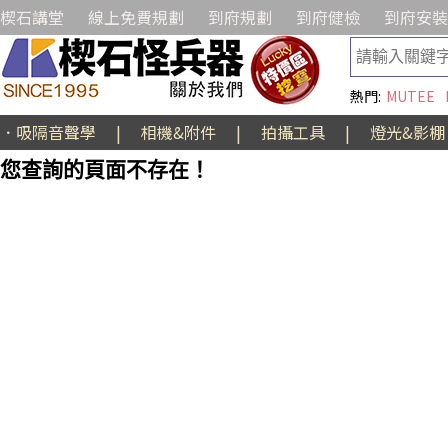
楔石講堂
線上免費規劃
到府規劃
到府健檢
到府安裝
熱門:
MUTEE
．吸隔音聲學
|
相機&附件
|
拍攝工具
|
燈光&影棚
您查詢的頁面不存在！