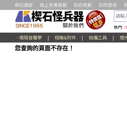
楔石講堂
線上免費規劃
到府規劃
到府健檢
熱門:
M
．吸隔音聲學
|
相機&附件
|
拍攝工具
|
燈
您查詢的頁面不存在！