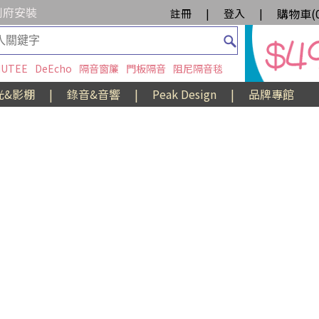
到府安裝
購物車(
註冊
|
登入
|
UTEE
DeEcho
隔音窗簾
門板隔音
阻尼隔音毯
光&影棚
|
錄音&音響
|
Peak Design
|
品牌專館