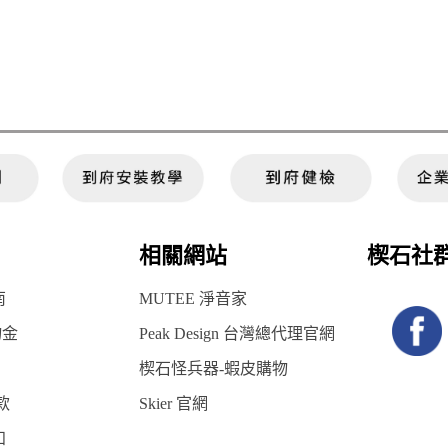
相關網站
楔石社
南
MUTEE 淨音家
物金
Peak Design 台灣總代理官網
楔石怪兵器-蝦皮購物
款
Skier 官網
知