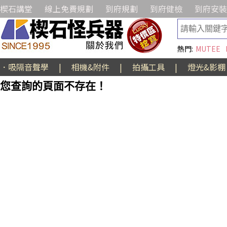
楔石講堂
線上免費規劃
到府規劃
到府健檢
到府安裝
熱門:
MUTEE
．吸隔音聲學
|
相機&附件
|
拍攝工具
|
燈光&影棚
您查詢的頁面不存在！