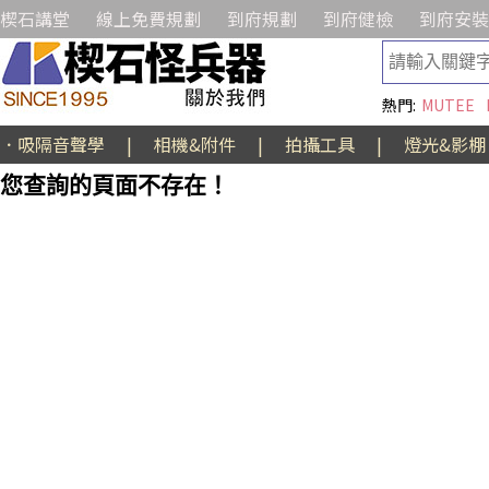
楔石講堂
線上免費規劃
到府規劃
到府健檢
到府安裝
熱門:
MUTEE
．吸隔音聲學
|
相機&附件
|
拍攝工具
|
燈光&影棚
您查詢的頁面不存在！