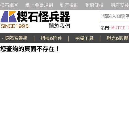
楔石講堂
線上免費規劃
到府規劃
到府健檢
到府安裝
熱門:
MUTEE
．吸隔音聲學
|
相機&附件
|
拍攝工具
|
燈光&影棚
您查詢的頁面不存在！