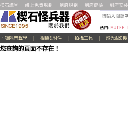
楔石講堂
線上免費規劃
到府規劃
到府健檢
到府安裝
熱門:
MUTEE
．吸隔音聲學
|
相機&附件
|
拍攝工具
|
燈光&影棚
您查詢的頁面不存在！