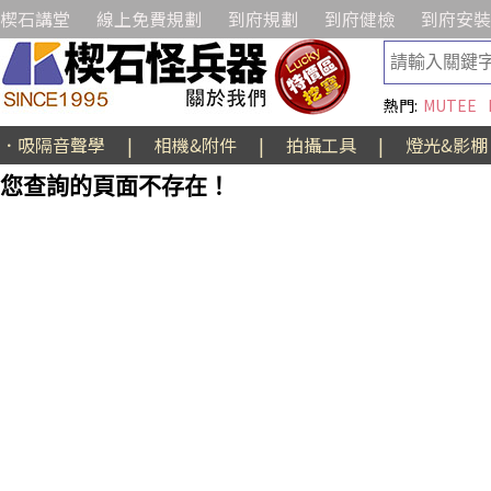
楔石講堂
線上免費規劃
到府規劃
到府健檢
到府安裝
熱門:
MUTEE
．吸隔音聲學
|
相機&附件
|
拍攝工具
|
燈光&影棚
您查詢的頁面不存在！